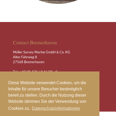
Contact Bremerhaven
Möller Survey Marine GmbH & Co. KG
Alter Fährweg 8
27568 Bremerhaven
Tel.: +49 (0) 471 / 9 46 09 - 0
Fax: +49 (0) 471 / 9 46 09 - 99
(24/7) +(49) 471 / 9 46 09
Diese Website verwendet Cookies, um die
Inhalte für unsere Besucher bestmöglich
office@moeller-expert.com
bereit zu stellen. Durch die Nutzung dieser
www.moeller-expert.com
Website stimmen Sie der Verwendung von
Cookies zu.
Datenschutzinformationen